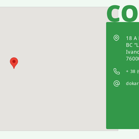
18 A
BC “L
Ivan
7600
+ 38 
doka