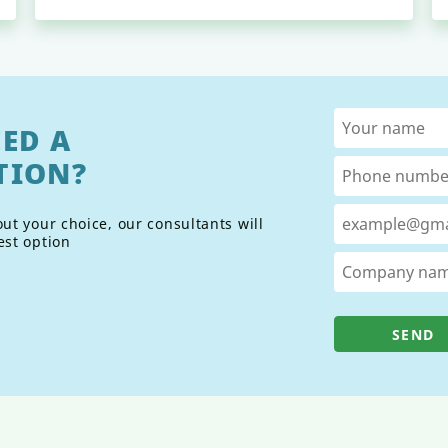
ED A
TION?
ut your choice, our consultants will
est option
SEND