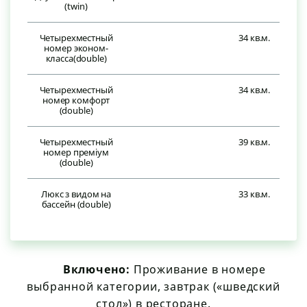
(twin)
Четырехместный
34 кв.м.
номер эконом-
класса(double)
Четырехместный
34 кв.м.
номер комфорт
(double)
Четырехместный
39 кв.м.
номер преміум
(double)
Люкс з видом на
33 кв.м.
бассейн (double)
Включено:
Проживание в номере
выбранной категории, завтрак («шведский
стол») в ресторане.